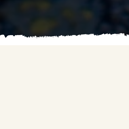
Pagarba ingredientui susijungia su
aistra gaminti, taip gimsta naujas
lietuviškos virtuvės identitetas